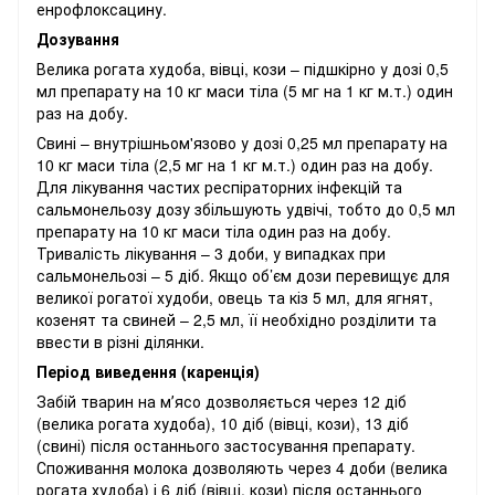
енрофлоксацину.
Дозування
Велика рогата худоба, вівці, кози – підшкірно у дозі 0,5
мл препарату на 10 кг маси тіла (5 мг на 1 кг м.т.) один
раз на добу.
Свині – внутрішньом'язово у дозі 0,25 мл препарату на
10 кг маси тіла (2,5 мг на 1 кг м.т.) один раз на добу.
Для лікування частих респіраторних інфекцій та
сальмонельозу дозу збільшують удвічі, тобто до 0,5 мл
препарату на 10 кг маси тіла один раз на добу.
Тривалість лікування – 3 доби, у випадках при
сальмонельозі – 5 діб. Якщо об’єм дози перевищує для
великої рогатої худоби, овець та кіз 5 мл, для ягнят,
козенят та свиней – 2,5 мл, її необхідно розділити та
ввести в різні ділянки.
Період виведення (каренція)
Забій тварин на мʼясо дозволяється через 12 діб
(велика рогата худоба), 10 діб (вівці, кози), 13 діб
(свині) після останнього застосування препарату.
Споживання молока дозволяють через 4 доби (велика
рогата худоба) і 6 діб (вівці, кози) після останнього