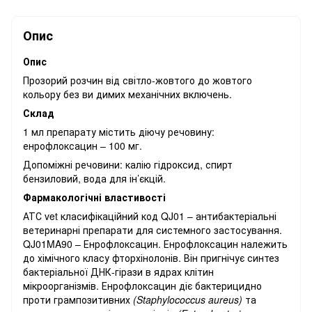
Опис
Опис
Прозорий розчин від світло-жовтого до жовтого
кольору без ви димих механічних включень.
Склад
1 мл препарату містить діючу речовину:
енрофлоксацин – 100 мг.
Допоміжні речовини: калію гідроксид, спирт
бензиловий, вода для ін’єкцій.
Фармакологічні властивості
АТС vet класифікаційний код QJ01 – антибактеріальні
ветеринарні препарати для системного застосування.
QJ01MA90 – Енрофлоксацин. Енрофлоксацин належить
до хімічного класу фторхінолонів. Він пригнічує синтез
бактеріальної ДНК-гірази в ядрах клітин
мікроорганізмів. Енрофлоксацин діє бактерицидно
проти грампозитивних
(Staphylococcus aureus)
та