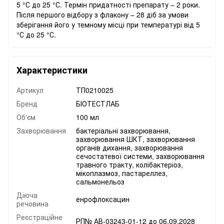
5 °С до 25 °С. Термін придатності препарату – 2 роки.
Після першого відбору з флакону – 28 діб за умови
зберігання його у темному місці при температурі від 5
°С до 25 °С.
Характеристики
Артикул
ТП0210025
Бренд
БІОТЕСТЛАБ
Об'єм
100 мл
Захворювання
бактеріальні захворювання,
захворювання ШКТ, захворювання
органів дихання, захворювання
сечостатевої системи, захворювання
травного тракту, колібактеріоз,
мікоплазмоз, пастареллез,
сальмонельоз
Діюча
енрофлоксацин
речовина
Реєстраційне
РП№ АВ-03243-01-12 до 06.09.2028