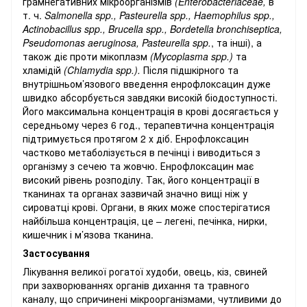
грамнегативних мікроорганізмів
(Enterobacteriaceae,
в
т. ч.
Salmonella spp., Pasteurella spp., Haemophilus spp.,
Actinobacillus spp., Brucella spp., Bordetella bronchiseptica,
Pseudomonas aeruginosa, Pasteurella spp.
, та інші), а
також діє проти мікоплазм
(Mycoplasma spp.)
та
хламідій
(Chlamydia spp.).
Після підшкірного та
внутрішньом’язового введення енрофлоксацин дуже
швидко абсорбується завдяки високій біодоступності.
Його максимальна концентрація в крові досягається у
середньому через 6 год., терапевтична концентрація
підтримується протягом 2 х діб. Енрофлоксацин
частково метаболізується в печінці і виводиться з
організму з сечею та жовчю. Енрофлоксацин має
високий рівень розподілу. Так, його концентрації в
тканинах та органах зазвичай значно вищі ніж у
сироватці крові. Органи, в яких може спостерігатися
найбільша концентрація, це – легені, печінка, нирки,
кишечник і м’язова тканина.
Застосування
Лікування великої рогатої худоби, овець, кіз, свиней
при захворюваннях органів дихання та травного
каналу, що спричинені мікроорганізмами, чутливими до