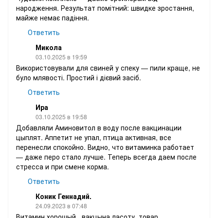
народження. Результат помітний: швидке зростання,
майже немає падіння.
Ответить
Микола
03.10.2025 в 19:59
Використовували для свиней у спеку — пили краще, не
було млявості. Простий і дієвий засіб.
Ответить
Ира
03.10.2025 в 19:58
Добавляли Аминовитол в воду после вакцинации
цыплят. Аппетит не упал, птица активная, все
перенесли спокойно. Видно, что витаминка работает
— даже перо стало лучше. Теперь всегда даем после
стресса и при смене корма.
Ответить
Коник Геннадий.
24.09.2023 в 07:48
Витамин хорошый , вакцына ласоту, товар