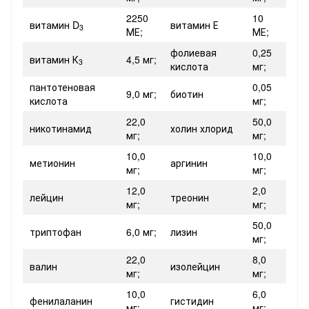
2250
10
витамин D
витамин Е
3
МЕ;
МЕ;
фолиевая
0,25
витамин К
4,5 мг;
3
кислота
мг;
пантотеновая
0,05
9,0 мг;
биотин
кислота
мг;
22,0
50,0
никотинамид
холин хлорид
мг;
мг;
10,0
10,0
метионин
аргинин
мг;
мг;
12,0
2,0
лейцин
треонин
мг;
мг;
50,0
триптофан
6,0 мг;
лизин
мг;
22,0
8,0
валин
изолейцин
мг;
мг;
10,0
6,0
фенилаланин
гистидин
мг;
мг;