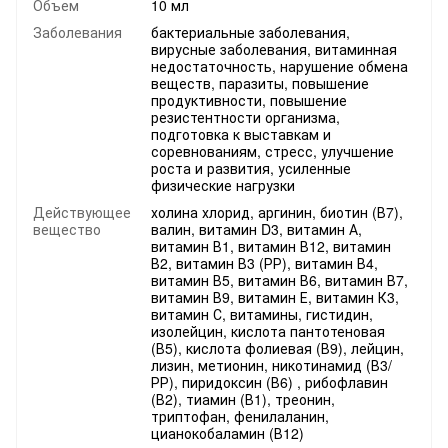
Объем
10 мл
Заболевания
бактериальные заболевания,
вирусные заболевания, витаминная
недостаточность, нарушение обмена
веществ, паразиты, повышение
продуктивности, повышение
резистентности организма,
подготовка к выставкам и
соревнованиям, стресс, улучшение
роста и развития, усиленные
физические нагрузки
Действующее
холина хлорид, аргинин, биотин (В7),
вещество
валин, витамин D3, витамин А,
витамин В1, витамин В12, витамин
В2, витамин В3 (РР), витамин В4,
витамин В5, витамин В6, витамин В7,
витамин В9, витамин Е, витамин К3,
витамин С, витамины, гистидин,
изолейцин, кислота пантотеновая
(В5), кислота фолиевая (В9), лейцин,
лизин, метионин, никотинамид (В3/
РР), пиридоксин (В6) , рибофлавин
(В2), тиамин (В1), треонин,
триптофан, фенилаланин,
цианокобаламин (В12)