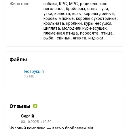
Животное
cобаки, КРС, МРС, родительское
поголовье, бройлеры, овцы, гуси,
утки, козлята, козы, коровы дойные,
коровы мясные, коровы сухостойные,
крольчата, кролики, куры-несушки,
циплята, молодняк кур-несушек,
племенная птица, поросята, птица,
рыба , свиньи, ягнята, индюки
Файлы
Інструкція
3.2 МБ
PDF
Отзывы
4
Сергій
03.10.2025 в 19:59
Чудовий комплекс — даємо бройлерам від