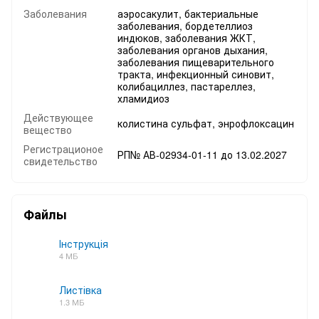
Заболевания
аэросакулит, бактериальные
заболевания, бордетеллиоз
индюков, заболевания ЖКТ,
заболевания органов дыхания,
заболевания пищеварительного
тракта, инфекционный синовит,
колибациллез, пастареллез,
хламидиоз
Действующее
колистина сульфат, энрофлоксацин
вещество
Регистрационое
РП№ АВ-02934-01-11 до 13.02.2027
свидетельство
Файлы
Інструкція
4 МБ
PDF
Листівка
1.3 МБ
PDF