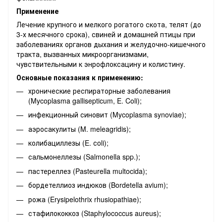
Применение
Лечение крупного и мелкого рогатого скота, телят (до
3-х месячного срока), свиней и домашней птицы при
заболеваниях органов дыхания и желудочно-кишечного
тракта, вызванных микроорганизмами,
чувствительными к энрофлоксацину и колистину.
Основные показания к применению:
хронические респираторные заболевания
(Mycoplasma gallisepticum, E. Coli);
инфекционный синовит (Mycoplasma synoviae);
аэросакулиты (M. meleagridis);
колибациллезы (E. сoli);
сальмонеллезы (Salmonella spp.);
пастереллез (Pasteurella multocida);
бордетеллиоз индюков (Bordetella avium);
рожа (Erysipelothrix rhusiopathiae);
стафилококкоз (Staphylococcus aureus);