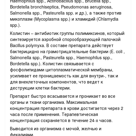
Haemophilus spp., Actinobacillus spp., Brucella spp.,
Bordetella bronchiseptica, Pseudomonas aeruginosa,
Salmonella spp., Pasteurella spp. и др.), а также против
микоплазм (Mycoplasma spp.) и хламидий (Chlamydia
spp.).
Колистин – антибиотик группы полимиксинов, который
синтезируется аэробной спорообразующей палочкой
Bacillus polymyxa. В составе препарата действует
бактерицидно на грамотрицательные бактерии (Е. coli ,
Salmonella spp., Pasteurella spp., Haemophilus spp.,
Bordetella spp.). Колистин связывается с
фосфолипидами цитоплазматической мембраны,
усиливает ее проницаемость как для внутри-, так и
для внеклеточных компонентов, что ведет к
деструкции клетки бактерии.
Препарат быстро всасывается и проникает во все
органы и ткани организма. Максимальная
концентрация препарата в крови достигается через 2
часа после применения. Терапевтическая
концентрация сохраняется в течение 24-х часов.
Выводится из организма с мочой, желчью и
фекалиями.