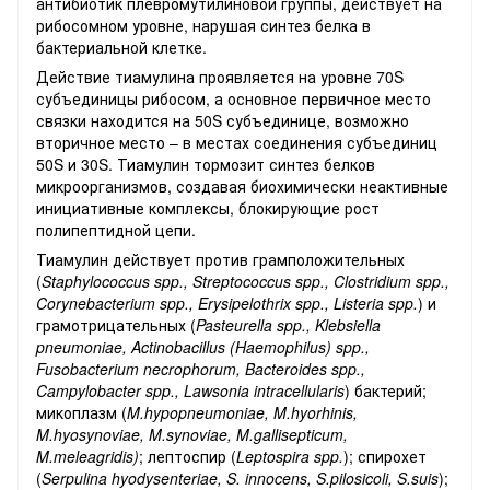
антибиотик плевромутилиновой группы, действует на
рибосомном уровне, нарушая синтез белка в
бактериальной клетке.
Действие тиамулина проявляется на уровне 70S
субъединицы рибосом, а основное первичное место
связки находится на 50S субъединице, возможно
вторичное место – в местах соединения субъединиц
50S и 30S. Тиамулин тормозит синтез белков
микроорганизмов, создавая биохимически неактивные
инициативные комплексы, блокирующие рост
полипептидной цепи.
Тиамулин действует против грамположительных
(
Staphylococcus spp., Streptococcus spp., Clostridium spp.,
Corynebacterium spp., Erysipelothrix spp., Listeria spp.
) и
грамотрицательных (
Pasteurella spp., Klebsiella
pneumoniae, Actinobacillus (Haemophilus) spp.,
Fusobacterium necrophorum, Bacteroides spp.,
Campylobacter spp., Lawsonia intracellularis
) бактерий;
микоплазм (
M.hypopneumoniae, M.hyorhinis,
M.hyosynoviae, M.synoviae, M.gallisepticum,
M.meleagridis)
; лептоспир (
Leptospira spp.
); спирохет
(
Serpulina hyodysenteriae, S. innocens, S.pilosicoli, S.suis
);