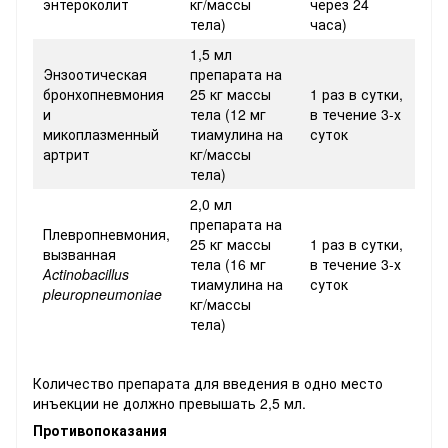
энтероколит
кг/массы
через 24
тела)
часа)
1,5 мл
Энзоотическая
препарата на
бронхопневмония
25 кг массы
1 раз в сутки,
и
тела (12 мг
в течение 3-х
микоплазменный
тиамулина на
суток
артрит
кг/массы
тела)
2,0 мл
препарата на
Плевропневмония,
25 кг массы
1 раз в сутки,
вызванная
тела (16 мг
в течение 3-х
Аctinobacillus
тиамулина на
суток
pleuropneumoniae
кг/массы
тела)
Количество препарата для введения в одно место
инъекции не должно превышать 2,5 мл.
Противопоказания