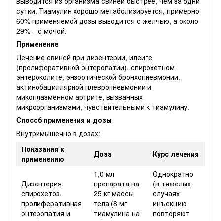
выводится из организма свиней быстрее, чем за одни
сутки. Тиамулин хорошо метаболизируется, примерно
60% применяемой дозы выводится с желчью, а около
29% – с мочой.
Применение
Лечение свиней при дизентерии, илеите
(пролиферативной энтеропатии), спирохетном
энтероколите, энзоотической бронхопневмонии,
актинобациллярной плевропневмонии и
микоплазменном артрите, вызванных
микроорганизмами, чувствительными к тиамулину.
Cпособ применения и дозы
Внутримышечно в дозах:
Показания к
Доза
Курс лечения
применению
1,0 мл
Однократно
Дизентерия,
препарата на
(в тяжелых
спирохетоз,
25 кг массы
случаях
пролиферативная
тела (8 мг
инъекцию
энтеропатия и
тиамулина на
повторяют