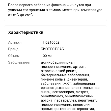
После первого отбора из флакона – 28 суток при
условии его хранения в темном месте при температуре
от 5°С до 25°С.
Характеристики
Артикул
ТП0210052
Бренд
БИОТЕСТЛАБ
Объем
100 мл
Заболевания
актинобациллярная
плевропневмония, артрит,
атрофический ринит,
бактериальные заболевания,
гниение копыт, дизентерия,
заболевания ЖКТ, заболевания
органов дыхания, илеит, копытная
гниль, лептоспироз, метрит,
микоплазмоз, микоплазмозный
артрит, пастареллез, перитонит,
плевропневмония, пневмония ,
пролиферативная энтеропатия,