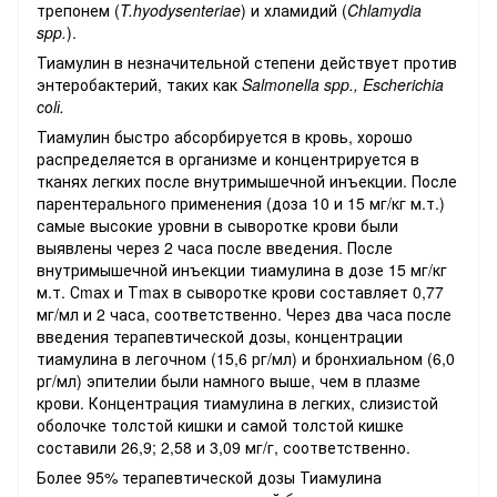
трепонем (
T.hyodysenteriae
) и хламидий (
Chlamydia
spp.
).
Тиамулин в
незначительной степени действует против
энтеробактерий, таких как
Salmonella spp., Escherichia
соlі.
Тиамулин быстро абсорбируется в кровь, хорошо
распределяется в организме и концентрируется в
тканях легких после внутримышечной инъекции. После
парентерального применения (доза 10 и 15 мг/кг м.т.)
самые высокие уровни в сыворотке крови были
выявлены через 2 часа после введения. После
внутримышечной инъекции тиамулина в дозе 15 мг/кг
м.т. Сmах и Тmах в сыворотке крови составляет 0,77
мг/мл и 2 часа, соответственно. Через два часа после
введения терапевтической дозы, концентрации
тиамулина в легочном (15,6 рг/мл) и бронхиальном (6,0
рг/мл) эпителии были намного выше, чем в плазме
крови. Концентрация тиамулина в легких, слизистой
оболочке толстой кишки и самой толстой кишке
составили 26,9; 2,58 и 3,09 мг/г, соответственно.
Более 95% терапевтической дозы Тиамулина