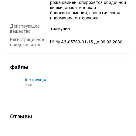
рожа свиней, спирохетоз ободочной
кишки, энзоотическая
бронхопневмония, энзоотическая
пневмония, энтероколит
Действующее
тиамулин
вещество
Регистрационое
РП№ АВ-05769-01-15 до 09.03.2030
свидетельство
Файлы
Інструкція
5 МБ
PDF
Отзывы