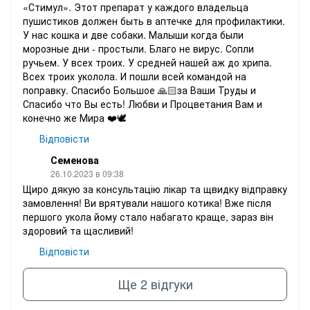
«Стимул». Этот препарат у каждого владельца
пушистиков должен быть в аптечке для профилактики.
У нас кошка и две собаки. Малыши когда были
морозные дни - простыли. Благо не вирус. Сопли
ручьем. У всех троих. У средней нашей аж до хрипа.
Всех троих уколола. И пошли всей командой на
поправку. Спасибо Большое 🙏🏻за Ваши Труды и
Спасибо что Вы есть! Любви и Процветания Вам и
конечно же Мира ❤️🕊️
Відповісти
Семенова
26.10.2023 в 09:38
Щиро дякую за консультацію лікар та щвидку відправку
замовлення! Ви врятували нашого котика! Вже після
першого укола йому стало набагато краще, зараз він
здоровий та щасливий!
Відповісти
Ще 2 відгуки