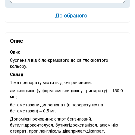
До обраного
Опис
Опис
Суспензія від біло-кремового до світло-жовтого
кольору.
Склад
1 мл препарату містить діючі речовини:
амоксицилін (у формі амоксициліну тригідрату) – 150,0
мг.;
бетаметазону дипропіонат (в перерахунку на
бетаметазон) – 0,5 мг.;
Допоміжні речовини: спирт бензиловий,
бутилгідрокситолуол, бутилгідроксианізол, алюмінію
стеарат, пропіленгліколь дікаприлат/дікапрат.