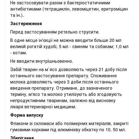
Не застосовувати разом з бактеріостатичними
антибіотиками (тетрациклін, левоміцетин, еритроміцин
та ін.).
Застереження
Перед застосуванням ретельно струсити.
В одне місце ін'єкції не можна вводити більше 20 мл
великій рогатій худобі, 5 мл - свиням та собакам; 1,0 мл
- котам.
Не вводити внутрішньовенно.
Забій тварин на м`ясо дозволяють через 21 добу після
останнього застосування препарату. Споживання
молока дозволяють через 3 доби після останнього
введення препарату. Отримане, до зазначеного
терміну, м'ясо та молоко утилізують або згодовують
непродуктивним тваринам, залежно від висновку
лікаря ветеринарної медицини.
Форма випуску
Флакони зі скломаси або полімерних матеріалів, закриті
гумовими корками під алюмінієву обкатку по 10, 50 мл.
Зберігання