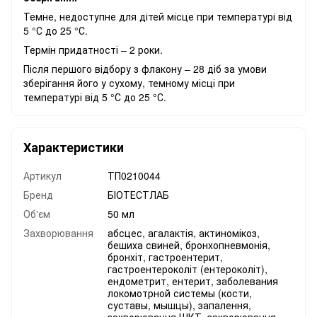
Темне, недоступне для дітей місце при температурі від
5 °С до 25 °С.
Термін придатності – 2 роки.
Після першого відбору з флакону – 28 діб за умови
зберігання його у сухому, темному місці при
температурі від 5 °С до 25 °С.
Характеристики
Артикул
ТП0210044
Бренд
БІОТЕСТЛАБ
Об'єм
50 мл
Захворювання
абсцес, агалактія, актиномікоз,
бешиха свиней, бронхопневмонія,
бронхіт, гастроентерит,
гастроентероколіт (ентероколіт),
ендометрит, ентерит, заболевания
локомотрной системы (кости,
суставы, мышцы), запалення,
захворювання ШКТ, захворювання