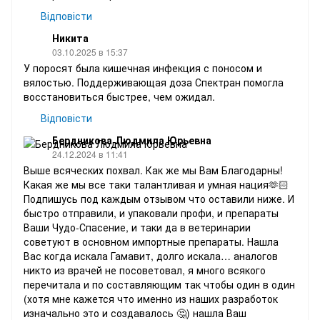
Відповісти
Никита
03.10.2025 в 15:37
У поросят была кишечная инфекция с поносом и
вялостью. Поддерживающая доза Спектран помогла
восстановиться быстрее, чем ожидал.
Відповісти
Бердникова Людмила Юрьевна
24.12.2024 в 11:41
Выше всяческих похвал. Как же мы Вам Благодарны!
Какая же мы все таки талантливая и умная нация🫶🏻
Подпишусь под каждым отзывом что оставили ниже. И
быстро отправили, и упаковали профи, и препараты
Ваши Чудо-Спасение, и таки да в ветеринарии
советуют в основном импортные препараты. Нашла
Вас когда искала Гамавит, долго искала… аналогов
никто из врачей не посоветовал, я много всякого
перечитала и по составляющим так чтобы один в один
(хотя мне кажется что именно из наших разработок
изначально это и создавалось 🤔) нашла Ваш