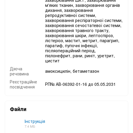
м'яких тканин, захворювання органів
дихання, захворювання
репродуктивної системи,
захворювання респіраторної системи,
захворювання сечостатевої системи,
захворювання травного тракту,
захворювання шкіри, лептоспіроз,
лістеріоз, мастит, метрит, парагрип,
паратиф, пупочні інфекції,
післяопераційний період,
пієлонефрит, рани, риніт, уретрит,
цистит
Діюча
амоксицилін, бетаметазон
речовина
Реєстраційне
РП№ АВ-06392-01-16 до 05.05.2031
посвідчення
Файли
Інструкція
7.4 МБ
PDF