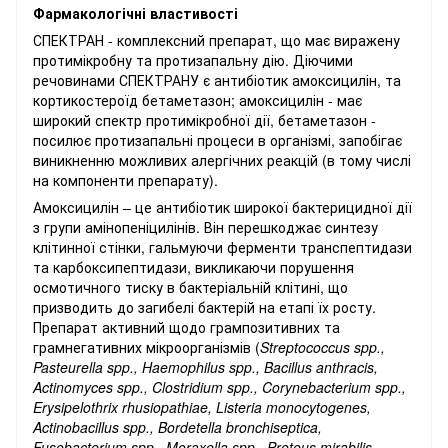
Фармакологічні властивості
СПЕКТРАН - комплексний препарат, що має виражену
протимікробну та протизапальну дію. Діючими
речовинами СПЕКТРАНУ є антибіотик амоксицилін, та
кортикостероїд бетаметазон; амоксицилін - має
широкий спектр протимікробної дії, бетаметазон -
посилює протизапальні процеси в організмі, запобігає
виникненню можливих алергічних реакцій (в тому числі
на компоненти препарату).
Амоксицилін – це антибіотик широкої бактерицидної дії
з групи амінопеніцилінів. Він перешкоджає синтезу
клітинної стінки, гальмуючи ферменти транспептидази
та карбоксипептидази, викликаючи порушення
осмотичного тиску в бактеріальній клітині, що
призводить до загибелі бактерій на етапі їх росту.
Препарат активний щодо грампозитивних та
грамнегативних мікроорганізмів (
Streptococcus
spp
.,
Pasteurella
spp
.,
Haemophilus
spp
.,
Bacillus
anthracis
,
Actinomyces
spp
.,
Clostridium
spp
.,
Corynebacterium
spp
.,
Erysipelothrix
rhusiopathiae
,
Listeria
monocytogenes
,
Actinobacillus
spp
.,
Bordetella
bronchiseptica
,
Fusobacterium
spp
.,
Moraxella
spp
.,
Proteus
mirabilis
,