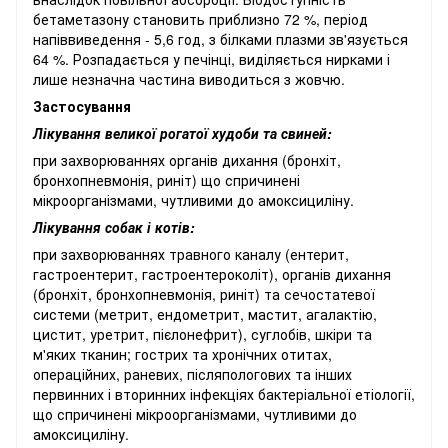
бетаметазону становить приблизно 72 %, період
напіввиведення - 5,6 год, з білками плазми зв'язується
64 %. Розпадається у печінці, виділяється нирками і
лише незначна частина виводиться з жовчю.
Застосування
Лікування великої рогатої худоби та свиней:
при захворюваннях органів дихання (бронхіт,
бронхопневмонія, риніт) що спричинені
мікроорганізмами, чутливими до амоксициліну.
Лікування собак і котів:
при захворюваннях травного каналу (ентерит,
гастроентерит, гастроентероколіт), органів дихання
(бронхіт, бронхопневмонія, риніт) та сечостатевої
системи (метрит, ендометрит, мастит, агалактію,
цистит, уретрит, пієлонефрит), суглобів, шкіри та
м'яких тканин; гострих та хронічних отитах,
операційних, раневих, післяпологових та інших
первинних і вторинних інфекціях бактеріальної етіології,
що спричинені мікроорганізмами, чутливими до
амоксициліну.