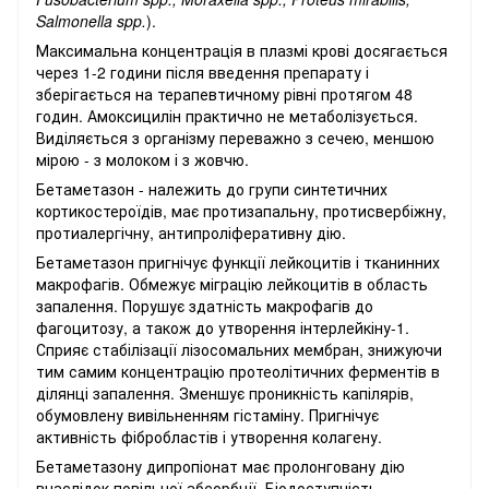
Salmonella
spp
.
).
Максимальна концентрація в плазмі крові досягається
через 1-2 години після введення препарату і
зберігається на терапевтичному рівні протягом 48
годин. Амоксицилін практично не метаболізується.
Виділяється з організму переважно з сечею, меншою
мірою - з молоком і з жовчю.
Бетаметазон - належить до групи синтетичних
кортикостероїдів, має протизапальну, протисвербіжну,
протиалергічну, антипроліферативну дію.
Бетаметазон пригнічує функції лейкоцитів і тканинних
макрофагів. Обмежує міграцію лейкоцитів в область
запалення. Порушує здатність макрофагів до
фагоцитозу, а також до утворення інтерлейкіну-1.
Сприяє стабілізації лізосомальних мембран, знижуючи
тим самим концентрацію протеолітичних ферментів в
ділянці запалення. Зменшує проникність капілярів,
обумовлену вивільненням гістаміну. Пригнічує
активність фібробластів і утворення колагену.
Бетаметазону дипропіонат має пролонговану дію
внаслідок повільної абсорбції. Біодоступність