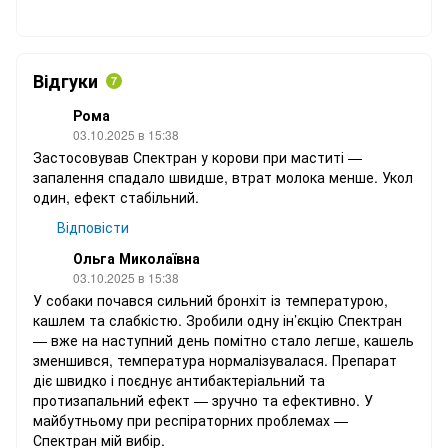
Відгуки
7
Рома
03.10.2025 в 15:38
Застосовував Спектран у корови при маститі —
запалення спадало швидше, втрат молока менше. Укол
один, ефект стабільний.
Відповісти
Ольга Миколаївна
03.10.2025 в 15:38
У собаки почався сильний бронхіт із температурою,
кашлем та слабкістю. Зробили одну ін’єкцію Спектран
— вже на наступний день помітно стало легше, кашель
зменшився, температура нормалізувалася. Препарат
діє швидко і поєднує антибактеріальний та
протизапальний ефект — зручно та ефективно. У
майбутньому при респіраторних проблемах —
Спектран мій вибір.