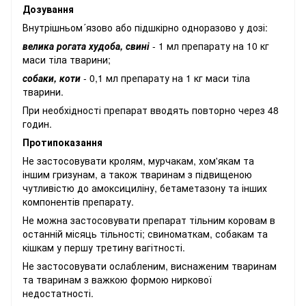
Дозування
Внутрішньом´язово або підшкірно одноразово у дозі:
велика рогата худоба, свині
- 1 мл препарату на 10 кг
маси тіла тварини;
собаки, коти
- 0,1 мл препарату на 1 кг маси тіла
тварини.
При необхідності препарат вводять повторно через 48
годин.
Протипоказання
Не застосовувати кролям, мурчакам, хом'якам та
іншим гризунам, а також тваринам з підвищеною
чутливістю до амоксициліну, бетаметазону та інших
компонентів препарату.
Не можна застосовувати препарат тільним коровам в
останній місяць тільності; свиноматкам, собакам та
кішкам у першу третину вагітності.
Не застосовувати ослабленим, виснаженим тваринам
та тваринам з важкою формою ниркової
недостатності.