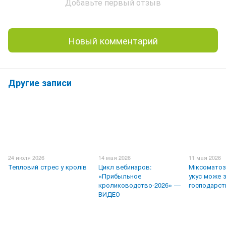
Добавьте первый отзыв
Новый комментарий
Другие записи
24 июля 2026
14 мая 2026
11 мая 2026
Тепловий стрес у кролів
Цикл вебинаров:
Міксоматоз
«Прибыльное
укус може 
кролиководство-2026» —
господарст
ВИДЕО